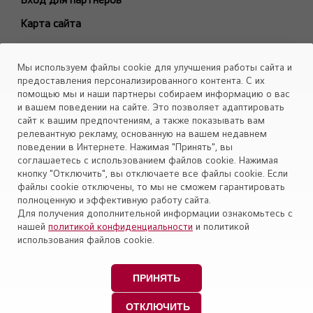
ARTCOOL Mirror
Карта сайта
ARTCOOL Objet Green
ARTCOOL Objet Beige
Каталоги
Мы используем файлы cookie для улучшения работы сайта и
Deluxe Pro
Скачать
предоставления персонализированного контента. С их
Air PuriCare
помощью мы и наши партнеры собираем информацию о вас
Объекты
и вашем поведении на сайте. Это позволяет адаптировать
Evo Max
сайт к вашим предпочтениям, а также показывать вам
Smart Line
релевантную рекламу, основанную на вашем недавнем
поведении в Интернете. Нажимая "Принять", вы
Установите приложение «Cервис кондиционеров LG Aircon»
Eco Smart
соглашаетесь с использованием файлов cookie. Нажимая
Look Smart
кнопку "Отключить", вы отключаете все файлы cookie. Если
файлы cookie отключены, то мы не сможем гарантировать
ProCool
полноценную и эффективную работу сайта.
Mega Dual Plus
Для получения дополнительной информации ознакомьтесь с
нашей
политикой конфиденциальности
и политикой
Mega Smart
Политика конфиденциальности
использования файлов cookie.
Модели снятые с производства
Правовая информация
Персональные данные пользователей
ПРИНЯТЬ
Copyright © 2009-2026 LG Electronics (ЭлДжи
ОТКЛЮЧИТЬ