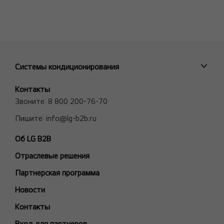
Системы кондиционирования
ПРОМЫШЛЕННЫЕ СИСТЕМЫ
Контакты
MULTI V VRF системы
Звоните:
8 800 200-76-70
Полупромышленные сплит-системы
Пишите:
info@lg-b2b.ru
Мульти сплит-системы (Multi F и Multi FDX)
Об LG B2B
Холодильные Машины (Чиллеры)
Отраслевые решения
Фанкойлы
Модели снятые с производства
Партнерская программа
БЫТОВЫЕ СПЛИТ-СИСТЕМЫ
Новости
ARTCOOL Gallery Premium
Контакты
ARTCOOL Gallery Special
Вход для партнеров