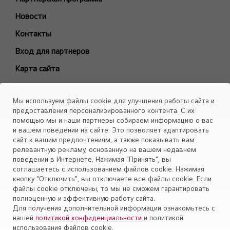
БЫТОВЫЕ СПЛИТ-СИСТЕМЫ
Новости
ARTCOOL Gallery Premium
Контакты
ARTCOOL Gallery Special
Вход для партнеров
ARTCOOL Mirror
Карта сайта
ARTCOOL Objet Green
ARTCOOL Objet Beige
Каталоги
Мы используем файлы cookie для улучшения работы сайта и
Deluxe Pro
Скачать
предоставления персонализированного контента. С их
Air PuriCare
помощью мы и наши партнеры собираем информацию о вас
Объекты
и вашем поведении на сайте. Это позволяет адаптировать
Evo Max
сайт к вашим предпочтениям, а также показывать вам
Smart Line
релевантную рекламу, основанную на вашем недавнем
поведении в Интернете. Нажимая "Принять", вы
Установите приложение «Cервис кондиционеров LG Aircon»
Eco Smart
соглашаетесь с использованием файлов cookie. Нажимая
Look Smart
кнопку "Отключить", вы отключаете все файлы cookie. Если
файлы cookie отключены, то мы не сможем гарантировать
ProCool
полноценную и эффективную работу сайта.
Mega Dual Plus
Для получения дополнительной информации ознакомьтесь с
нашей
политикой конфиденциальности
и политикой
Mega Smart
Политика конфиденциальности
использования файлов cookie.