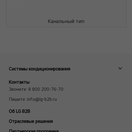
Канальный тип
Системы кондиционирования
ПРОМЫШЛЕННЫЕ СИСТЕМЫ
Контакты
MULTI V VRF системы
Звоните:
8 800 200-76-70
Полупромышленные сплит-системы
Пишите:
info@lg-b2b.ru
Мульти сплит-системы (Multi F и Multi FDX)
Об LG B2B
Холодильные Машины (Чиллеры)
Отраслевые решения
Фанкойлы
Модели снятые с производства
Партнерская программа