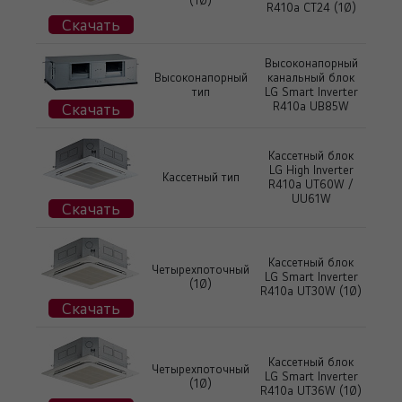
(1Ø)
R410a CT24 (1Ø)
Скачать
Высоконапорный
Высоконапорный
канальный блок
тип
LG Smart Inverter
Скачать
R410a UB85W
Кассетный блок
LG High Inverter
Кассетный тип
R410a UT60W /
UU61W
Скачать
Кассетный блок
Четырехпоточный
LG Smart Inverter
(1Ø)
R410a UT30W (1Ø)
Скачать
Кассетный блок
Четырехпоточный
LG Smart Inverter
(1Ø)
R410a UT36W (1Ø)