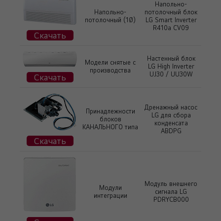
Напольно-
Напольно-
потолочный блок
потолочный (1Ø)
LG Smart Inverter
R410a CV09
Скачать
Настенный блок
Модели снятые с
LG High Inverter
производства
UJ30 / UU30W
Скачать
Дренажный насос
Принадлежности
LG для сбора
блоков
конденсата
КАНАЛЬНОГО типа
ABDPG
Скачать
Модуль внешнего
Модули
сигнала LG
интеграции
PDRYCB000