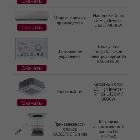
Скачать
Настенный блок
Модели снятые с
LG High Inverter
производства
UJ36 / UU36W
Скачать
Блок учета
Центральное
потребляемой
управление
электроэнергии LG
PACS4B000
Скачать
Кассетный блок
LG High Inverter
Кассетный тип
R410a UT30W /
UU30W
Скачать
Механизм
Принадлежности
автоматической
блоков
панели LG
КАССЕТНОГО типа
PTEGM0