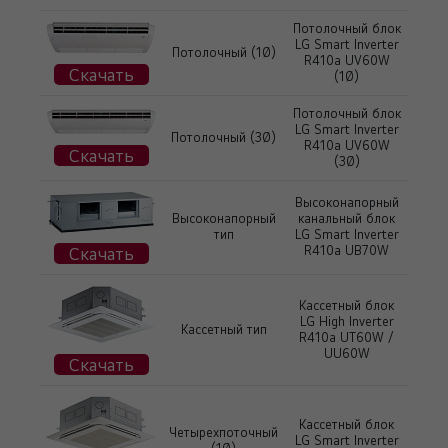
Потолочный блок
LG Smart Inverter
Потолочный (1Ø)
R410a UV60W
Скачать
(1Ø)
Потолочный блок
LG Smart Inverter
Потолочный (3Ø)
R410a UV60W
Скачать
(3Ø)
Высоконапорный
Высоконапорный
канальный блок
тип
LG Smart Inverter
Скачать
R410a UB70W
Кассетный блок
LG High Inverter
Кассетный тип
R410a UT60W /
UU60W
Скачать
Кассетный блок
Четырехпоточный
LG Smart Inverter