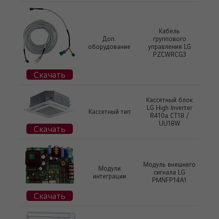
Кабель
Доп.
группового
оборудование
управления LG
PZCWRCG3
Скачать
Кассетный блок
LG High Inverter
Кассетный тип
R410a CT18 /
UU18W
Скачать
Модуль внешнего
Модули
сигнала LG
интеграции
PMNFP14A1
Скачать