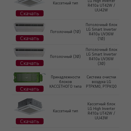
LG High Inverter
Кассетный тип
R410a UT42W /
UU42W
Скачать
Потолочный блок
LG Smart Inverter
Потолочный (1Ø)
R410a UV36W
Скачать
(1Ø)
Потолочный блок
LG Smart Inverter
Потолочный (3Ø)
R410a UV36W
Скачать
(3Ø)
Принадлежности
Система очистки
блоков
воздуха LG
КАССЕТНОГО типа
PTPKM0, PTPKQ0
Скачать
Кассетный блок
LG High Inverter
Кассетный тип
R410a UT42W /
UU43W
Скачать